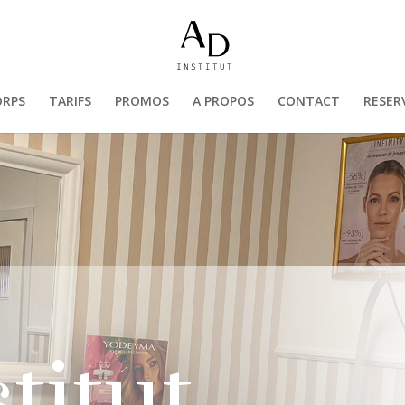
ORPS
TARIFS
PROMOS
A PROPOS
CONTACT
RESER
titut